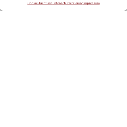
Cookie-Richtlinie
Datenschutzerklärung
Impressum
Mehr als Fasten & Basenfasten
Ferienwohnungen am Alpsee
entdecken