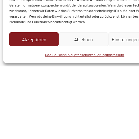
Zuzüglich zu Ihrem Pauschalarrangement berechn
Geräteinformationen zu speichern und/oder darauf zuzugreifen. Wenn du diesen Tec
zustimmst, können wir Daten wie das Surfverhalten oder eindeutige IDs auf dieser 
pro Tag für unsere feine Bio-Basenkost.
verarbeiten. Wenn du deine Einwilligung nicht erteilst oder zurückziehst, können b
Merkmale und Funktionen beeinträchtigt werden.
Akzeptieren
Ablehnen
Einstellunge
* BUCHEN
ANFR
Cookie-Richtlinie
Datenschutzerklärung
Impressum
* Zurzeit sind Reservierungen für Fasten und Basenfasten T
Mail möglich.