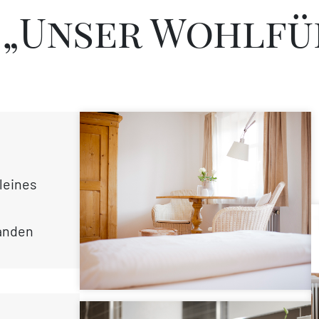
„Unser Wohlfü
leines
handen