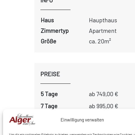
INFO
Haus
Haupthaus
Zimmertyp
Apartment
Größe
ca. 20m²
PREISE
5 Tage
ab 749,00 €
7 Tage
ab 995,00 €
10 Tage
ab 1370,00 €
Einwilligung verwalten
Zuschlag Basenfasten
Um dir ein optimales Erlebnis zu bieten, verwenden wir Technologien wie Cookies,