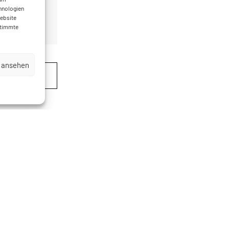
en wir 24,00€
hnologien
Website
estimmte
n ansehen
AGEN
ermine nur per E